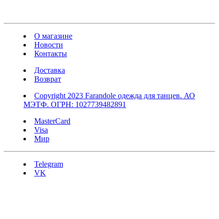
О магазине
Новости
Контакты
Доставка
Возврат
Copyright 2023 Farandole одежда для танцев. АО
МЭТФ. ОГРН: 1027739482891
MasterCard
Visa
Мир
Telegram
VK