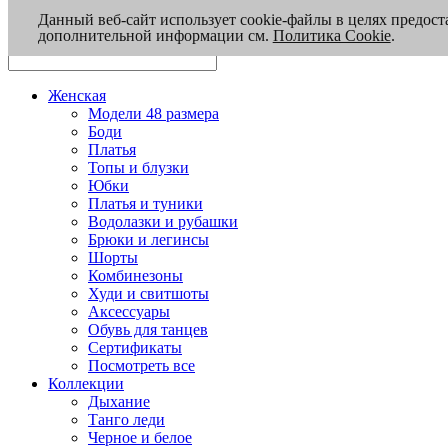
Данный веб-сайт использует cookie-файлы в целях предост
дополнительной информации см.
Политика Cookie
.
Женская
Модели 48 размера
Боди
Платья
Топы и блузки
Юбки
Платья и туники
Водолазки и рубашки
Брюки и легинсы
Шорты
Комбинезоны
Худи и свитшоты
Аксессуары
Обувь для танцев
Сертификаты
Посмотреть все
Коллекции
Дыхание
Танго леди
Черное и белое