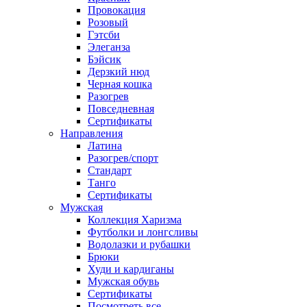
Провокация
Розовый
Гэтсби
Элеганза
Бэйсик
Дерзкий нюд
Черная кошка
Разогрев
Повседневная
Сертификаты
Направления
Латина
Разогрев/спорт
Стандарт
Танго
Сертификаты
Мужская
Коллекция Харизма
Футболки и лонгсливы
Водолазки и рубашки
Брюки
Худи и кардиганы
Мужская обувь
Сертификаты
Посмотреть все