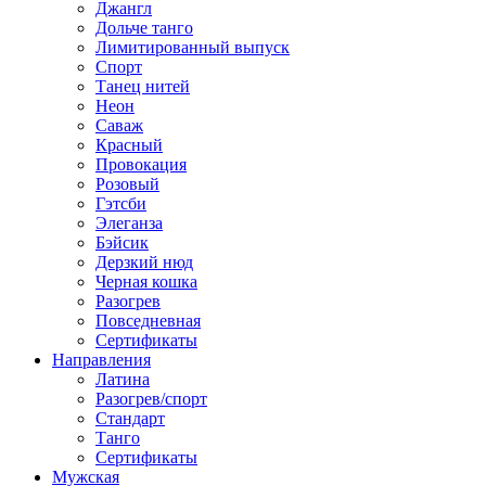
Джангл
Дольче танго
Лимитированный выпуск
Спорт
Танец нитей
Неон
Саваж
Красный
Провокация
Розовый
Гэтсби
Элеганза
Бэйсик
Дерзкий нюд
Черная кошка
Разогрев
Повседневная
Сертификаты
Направления
Латина
Разогрев/спорт
Стандарт
Танго
Сертификаты
Мужская