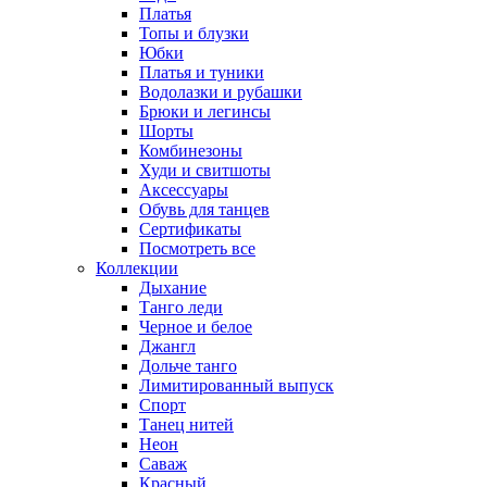
Платья
Топы и блузки
Юбки
Платья и туники
Водолазки и рубашки
Брюки и легинсы
Шорты
Комбинезоны
Худи и свитшоты
Аксессуары
Обувь для танцев
Сертификаты
Посмотреть все
Коллекции
Дыхание
Танго леди
Черное и белое
Джангл
Дольче танго
Лимитированный выпуск
Спорт
Танец нитей
Неон
Саваж
Красный