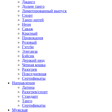
Джангл
Дольче танго
Лимитированный выпуск
Спорт
Танец нитей
Неон
Саваж
Красный
Провокация
Розовый
Гэтсби
Элеганза
Бэйсик
Дерзкий нюд
Черная кошка
Разогрев
Повседневная
Сертификаты
Направления
Латина
Разогрев/спорт
Стандарт
Танго
Сертификаты
Мужская