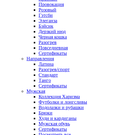
Провокация
Розовый
Гэтсби
Элеганза
Бэйсик
Дерзкий нюд
Черная кошка
Разогрев
Повседневная
Сертификаты
Направления
Латина
Разогрев/спорт
Стандарт
Танго
Сертификаты
Мужская
Коллекция Харизма
Футболки и лонгсливы
Водолазки и рубашки
Брюки
Худи и кардиганы
Мужская обувь
Сертификаты
Посмотреть все