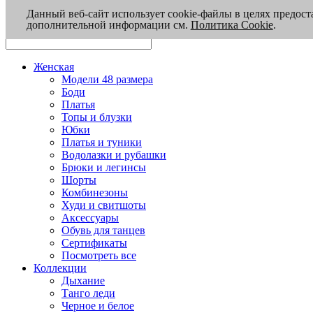
Данный веб-сайт использует cookie-файлы в целях предост
дополнительной информации см.
Политика Cookie
.
Женская
Модели 48 размера
Боди
Платья
Топы и блузки
Юбки
Платья и туники
Водолазки и рубашки
Брюки и легинсы
Шорты
Комбинезоны
Худи и свитшоты
Аксессуары
Обувь для танцев
Сертификаты
Посмотреть все
Коллекции
Дыхание
Танго леди
Черное и белое