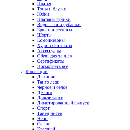
Платья
Топы и блузки
Юбки
Платья и туники
Водолазки и рубашки
Брюки и легинсы
Шорты
Комбинезоны
Худи и свитшоты
Аксессуары
Обувь для танцев
Сертификаты
Посмотреть все
Коллекции
Дыхание
Танго леди
Черное и белое
Джангл
Дольче танго
Лимитированный выпуск
Спорт
Танец нитей
Неон
Саваж
Красный