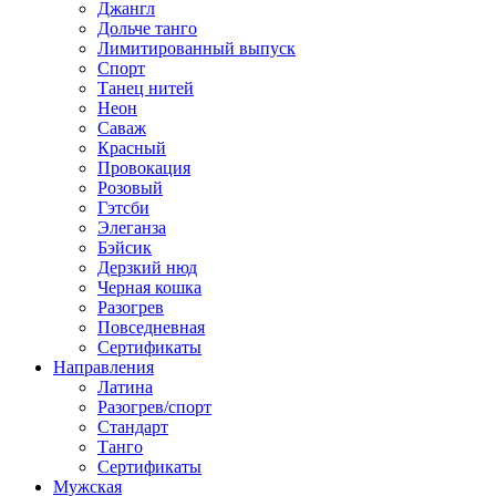
Джангл
Дольче танго
Лимитированный выпуск
Спорт
Танец нитей
Неон
Саваж
Красный
Провокация
Розовый
Гэтсби
Элеганза
Бэйсик
Дерзкий нюд
Черная кошка
Разогрев
Повседневная
Сертификаты
Направления
Латина
Разогрев/спорт
Стандарт
Танго
Сертификаты
Мужская