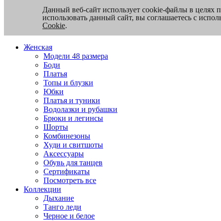
Данный веб-сайт использует cookie-файлы в целях 
использовать данный сайт, вы соглашаетесь с испо
Cookie
.
Женская
Модели 48 размера
Боди
Платья
Топы и блузки
Юбки
Платья и туники
Водолазки и рубашки
Брюки и легинсы
Шорты
Комбинезоны
Худи и свитшоты
Аксессуары
Обувь для танцев
Сертификаты
Посмотреть все
Коллекции
Дыхание
Танго леди
Черное и белое