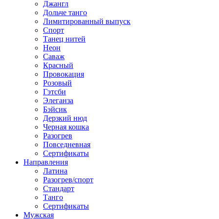
Джангл
Дольче танго
Лимитированный выпуск
Спорт
Танец нитей
Неон
Саваж
Красный
Провокация
Розовый
Гэтсби
Элеганза
Бэйсик
Дерзкий нюд
Черная кошка
Разогрев
Повседневная
Сертификаты
Направления
Латина
Разогрев/спорт
Стандарт
Танго
Сертификаты
Мужская