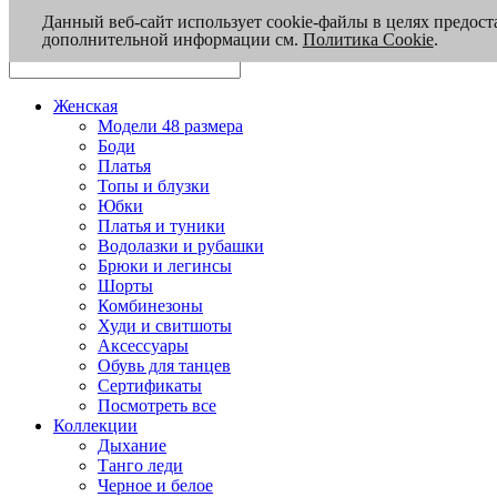
Данный веб-сайт использует cookie-файлы в целях предост
дополнительной информации см.
Политика Cookie
.
Женская
Модели 48 размера
Боди
Платья
Топы и блузки
Юбки
Платья и туники
Водолазки и рубашки
Брюки и легинсы
Шорты
Комбинезоны
Худи и свитшоты
Аксессуары
Обувь для танцев
Сертификаты
Посмотреть все
Коллекции
Дыхание
Танго леди
Черное и белое