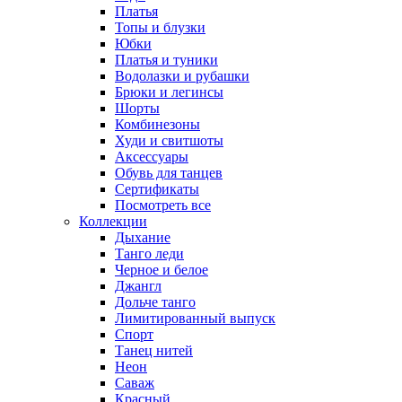
Платья
Топы и блузки
Юбки
Платья и туники
Водолазки и рубашки
Брюки и легинсы
Шорты
Комбинезоны
Худи и свитшоты
Аксессуары
Обувь для танцев
Сертификаты
Посмотреть все
Коллекции
Дыхание
Танго леди
Черное и белое
Джангл
Дольче танго
Лимитированный выпуск
Спорт
Танец нитей
Неон
Саваж
Красный