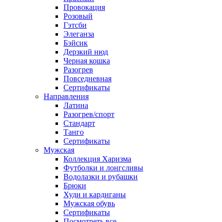
Провокация
Розовый
Гэтсби
Элеганза
Бэйсик
Дерзкий нюд
Черная кошка
Разогрев
Повседневная
Сертификаты
Направления
Латина
Разогрев/спорт
Стандарт
Танго
Сертификаты
Мужская
Коллекция Харизма
Футболки и лонгсливы
Водолазки и рубашки
Брюки
Худи и кардиганы
Мужская обувь
Сертификаты
Посмотреть все