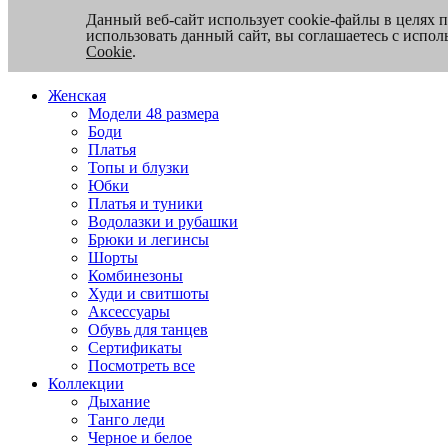
Данный веб-сайт использует cookie-файлы в целях 
использовать данный сайт, вы соглашаетесь с испо
Cookie
.
Женская
Модели 48 размера
Боди
Платья
Топы и блузки
Юбки
Платья и туники
Водолазки и рубашки
Брюки и легинсы
Шорты
Комбинезоны
Худи и свитшоты
Аксессуары
Обувь для танцев
Сертификаты
Посмотреть все
Коллекции
Дыхание
Танго леди
Черное и белое