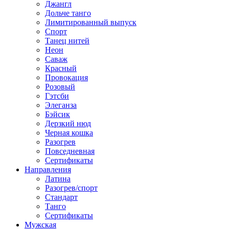
Джангл
Дольче танго
Лимитированный выпуск
Спорт
Танец нитей
Неон
Саваж
Красный
Провокация
Розовый
Гэтсби
Элеганза
Бэйсик
Дерзкий нюд
Черная кошка
Разогрев
Повседневная
Сертификаты
Направления
Латина
Разогрев/спорт
Стандарт
Танго
Сертификаты
Мужская