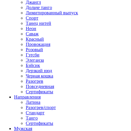
Джангл
Дольче танго
Лимитированный выпуск
Спорт
Танец нитей
Неон
Саваж
Красный
Провокация
Розовый
Гэтсби
Элеганза
Бэйсик
Дерзкий нюд
Черная кошка
Разогрев
Повседневная
Сертификаты
Направления
Латина
Разогрев/спорт
Стандарт
Танго
Сертификаты
Мужская