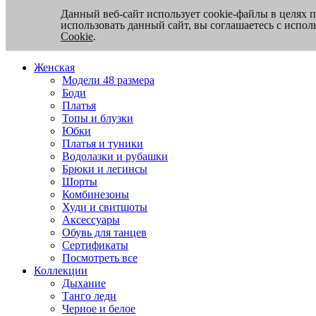
Данный веб-сайт использует cookie-файлы в целях 
использовать данный сайт, вы соглашаетесь с испо
Cookie
.
Женская
Модели 48 размера
Боди
Платья
Топы и блузки
Юбки
Платья и туники
Водолазки и рубашки
Брюки и легинсы
Шорты
Комбинезоны
Худи и свитшоты
Аксессуары
Обувь для танцев
Сертификаты
Посмотреть все
Коллекции
Дыхание
Танго леди
Черное и белое