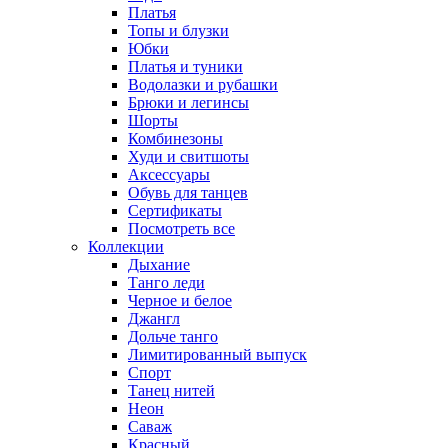
Платья
Топы и блузки
Юбки
Платья и туники
Водолазки и рубашки
Брюки и легинсы
Шорты
Комбинезоны
Худи и свитшоты
Аксессуары
Обувь для танцев
Сертификаты
Посмотреть все
Коллекции
Дыхание
Танго леди
Черное и белое
Джангл
Дольче танго
Лимитированный выпуск
Спорт
Танец нитей
Неон
Саваж
Красный