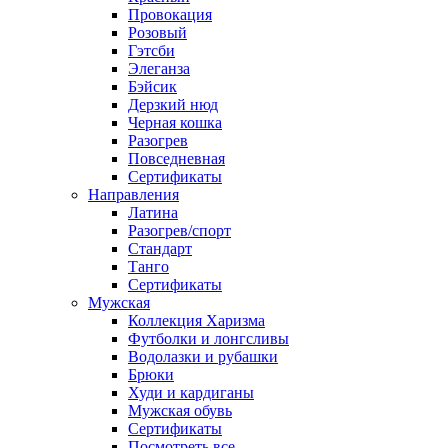
Провокация
Розовый
Гэтсби
Элеганза
Бэйсик
Дерзкий нюд
Черная кошка
Разогрев
Повседневная
Сертификаты
Направления
Латина
Разогрев/спорт
Стандарт
Танго
Сертификаты
Мужская
Коллекция Харизма
Футболки и лонгсливы
Водолазки и рубашки
Брюки
Худи и кардиганы
Мужская обувь
Сертификаты
Посмотреть все