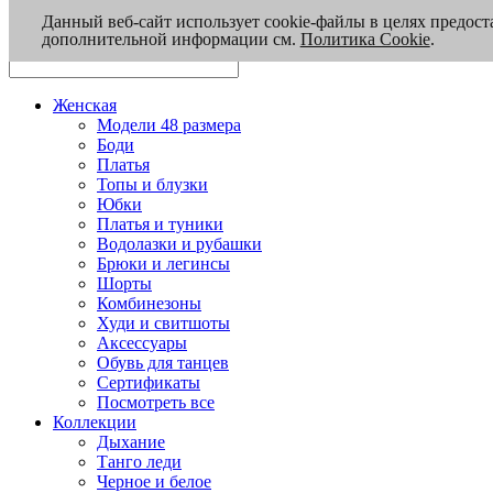
Данный веб-сайт использует cookie-файлы в целях предост
дополнительной информации см.
Политика Cookie
.
Женская
Модели 48 размера
Боди
Платья
Топы и блузки
Юбки
Платья и туники
Водолазки и рубашки
Брюки и легинсы
Шорты
Комбинезоны
Худи и свитшоты
Аксессуары
Обувь для танцев
Сертификаты
Посмотреть все
Коллекции
Дыхание
Танго леди
Черное и белое