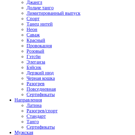
Джангл
Дольче танго
Лимитированный выпуск
Спорт
Танец нитей
Неон
Саваж
Красный
Провокация
Розовый
Гэтсби
Элеганза
Бэйсик
Дерзкий нюд
Черная кошка
Разогрев
Повседневная
Сертификаты
Направления
Латина
Разогрев/спорт
Стандарт
Танго
Сертификаты
Мужская