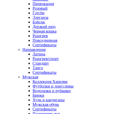
Провокация
Розовый
Гэтсби
Элеганза
Бэйсик
Дерзкий нюд
Черная кошка
Разогрев
Повседневная
Сертификаты
Направления
Латина
Разогрев/спорт
Стандарт
Танго
Сертификаты
Мужская
Коллекция Харизма
Футболки и лонгсливы
Водолазки и рубашки
Брюки
Худи и кардиганы
Мужская обувь
Сертификаты
Посмотреть все