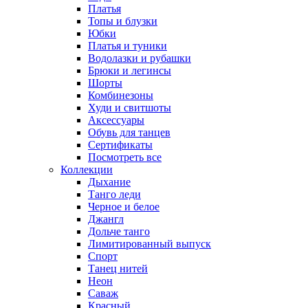
Платья
Топы и блузки
Юбки
Платья и туники
Водолазки и рубашки
Брюки и легинсы
Шорты
Комбинезоны
Худи и свитшоты
Аксессуары
Обувь для танцев
Сертификаты
Посмотреть все
Коллекции
Дыхание
Танго леди
Черное и белое
Джангл
Дольче танго
Лимитированный выпуск
Спорт
Танец нитей
Неон
Саваж
Красный