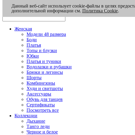
Данный веб-сайт использует cookie-файлы в целях предост
дополнительной информации см.
Политика Cookie
.
Женская
Модели 48 размера
Боди
Платья
Топы и блузки
Юбки
Платья и туники
Водолазки и рубашки
Брюки и легинсы
Шорты
Комбинезоны
Худи и свитшоты
Аксессуары
Обувь для танцев
Сертификаты
Посмотреть все
Коллекции
Дыхание
Танго леди
Черное и белое