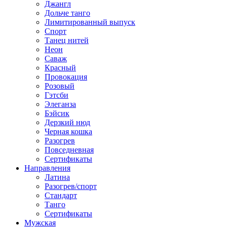
Джангл
Дольче танго
Лимитированный выпуск
Спорт
Танец нитей
Неон
Саваж
Красный
Провокация
Розовый
Гэтсби
Элеганза
Бэйсик
Дерзкий нюд
Черная кошка
Разогрев
Повседневная
Сертификаты
Направления
Латина
Разогрев/спорт
Стандарт
Танго
Сертификаты
Мужская