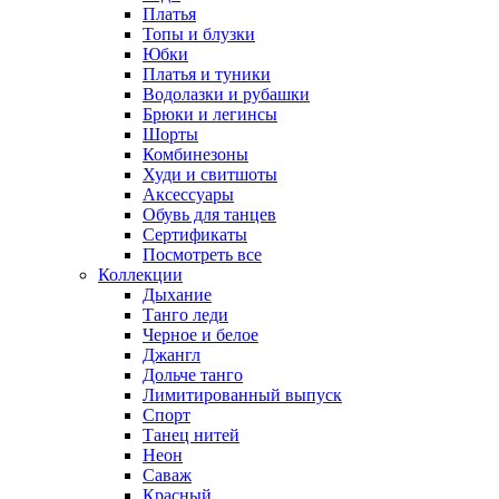
Платья
Топы и блузки
Юбки
Платья и туники
Водолазки и рубашки
Брюки и легинсы
Шорты
Комбинезоны
Худи и свитшоты
Аксессуары
Обувь для танцев
Сертификаты
Посмотреть все
Коллекции
Дыхание
Танго леди
Черное и белое
Джангл
Дольче танго
Лимитированный выпуск
Спорт
Танец нитей
Неон
Саваж
Красный