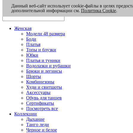
Данный веб-сайт использует cookie-файлы в целях предост
дополнительной информации см.
Политика Cookie
.
Женская
Модели 48 размера
Боди
Платья
Топы и блузки
Юбки
Платья и туники
Водолазки и рубашки
Брюки и легинсы
Шорты
Комбинезоны
Худи и свитшоты
Аксессуары
Обувь для танцев
Сертификаты
Посмотреть все
Коллекции
Дыхание
Танго леди
Черное и белое