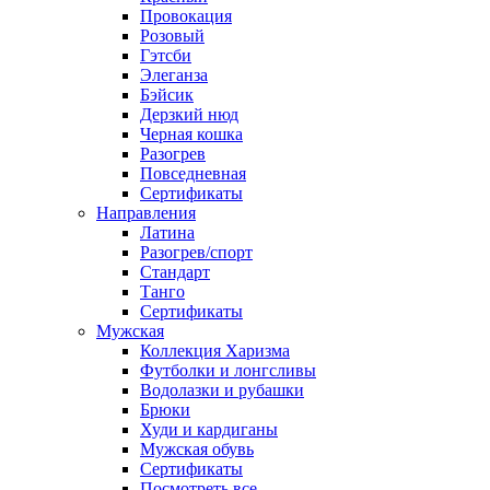
Провокация
Розовый
Гэтсби
Элеганза
Бэйсик
Дерзкий нюд
Черная кошка
Разогрев
Повседневная
Сертификаты
Направления
Латина
Разогрев/спорт
Стандарт
Танго
Сертификаты
Мужская
Коллекция Харизма
Футболки и лонгсливы
Водолазки и рубашки
Брюки
Худи и кардиганы
Мужская обувь
Сертификаты
Посмотреть все