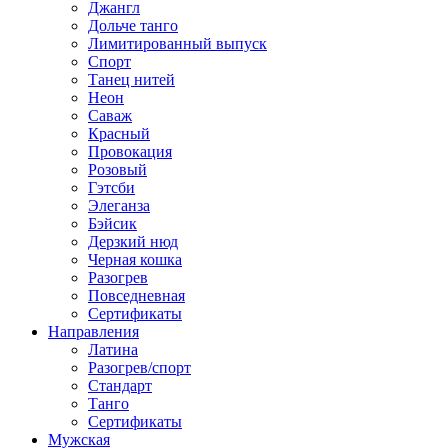
Джангл
Дольче танго
Лимитированный выпуск
Спорт
Танец нитей
Неон
Саваж
Красный
Провокация
Розовый
Гэтсби
Элеганза
Бэйсик
Дерзкий нюд
Черная кошка
Разогрев
Повседневная
Сертификаты
Направления
Латина
Разогрев/спорт
Стандарт
Танго
Сертификаты
Мужская