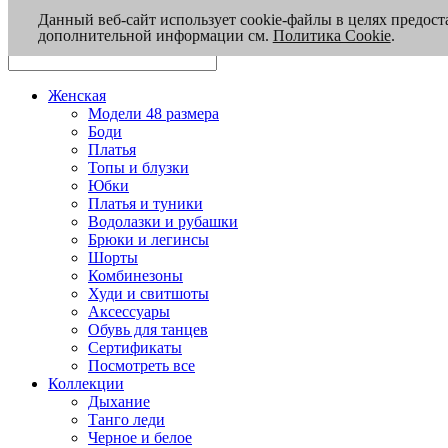
Данный веб-сайт использует cookie-файлы в целях предост
дополнительной информации см.
Политика Cookie
.
Женская
Модели 48 размера
Боди
Платья
Топы и блузки
Юбки
Платья и туники
Водолазки и рубашки
Брюки и легинсы
Шорты
Комбинезоны
Худи и свитшоты
Аксессуары
Обувь для танцев
Сертификаты
Посмотреть все
Коллекции
Дыхание
Танго леди
Черное и белое