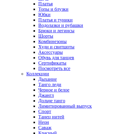
Платья
Топы и блузки
Юбки
Платья и туники
Водолазки и рубашки
Брюки и легинсы
Шорты
Комбинезоны
Худи и свитшоты
Аксессуары
Обувь для танцев
Сертификаты
Посмотреть все
Коллекции
Дыхание
Танго леди
Черное и белое
Джангл
Дольче танго
Лимитированный выпуск
Спорт
Танец нитей
Неон
Саваж
Красный