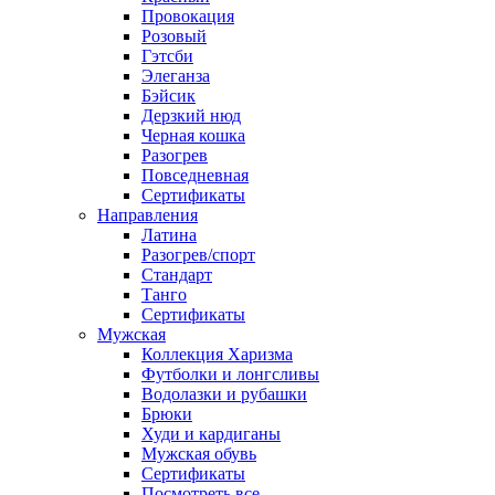
Провокация
Розовый
Гэтсби
Элеганза
Бэйсик
Дерзкий нюд
Черная кошка
Разогрев
Повседневная
Сертификаты
Направления
Латина
Разогрев/спорт
Стандарт
Танго
Сертификаты
Мужская
Коллекция Харизма
Футболки и лонгсливы
Водолазки и рубашки
Брюки
Худи и кардиганы
Мужская обувь
Сертификаты
Посмотреть все