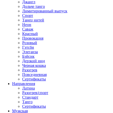
Джангл
Дольче танго
Лимитированный выпуск
Спорт
Танец нитей
Неон
Саваж
Красный
Провокация
Розовый
Гэтсби
Элеганза
Бэйсик
Дерзкий нюд
Черная кошка
Разогрев
Повседневная
Сертификаты
Направления
Латина
Разогрев/спорт
Стандарт
Танго
Сертификаты
Мужская